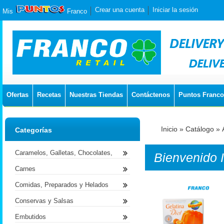
Crear una cuenta
Iniciar la sesión
Mis
Franco
Ofertas
Recetas
Nuestras Tiendas
Contáctenos
Puntos Franco
Inicio
»
Catálogo
»
Categorías
Caramelos, Galletas, Chocolates,
Bienvenido
Carnes
Comidas, Preparados y Helados
Conservas y Salsas
Embutidos