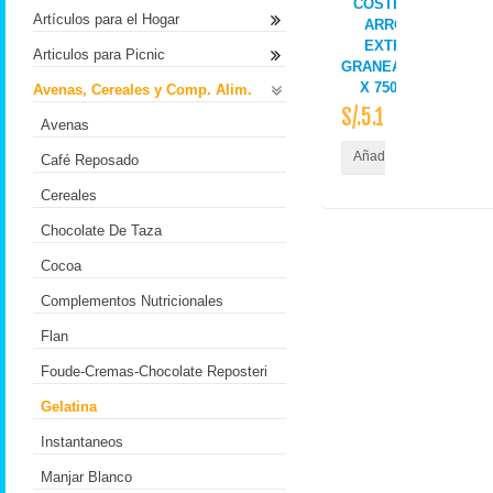
COSTEÑO
Artículos para el Hogar
ARROZ
EXTRA
Articulos para Picnic
GRANEADITO
X 750GR
Avenas, Cereales y Comp. Alim.
S/.5.10
Avenas
Añadir al Carrito
Café Reposado
Cereales
Chocolate De Taza
Cocoa
Complementos Nutricionales
Flan
Foude-Cremas-Chocolate Reposteri
Gelatina
Instantaneos
Manjar Blanco