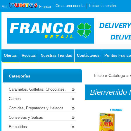
Crear una cuenta
Iniciar la sesión
Mis
Franco
Ofertas
Recetas
Nuestras Tiendas
Contáctenos
Puntos Franco
Inicio
»
Catálogo
»
Categorías
Caramelos, Galletas, Chocolates,
Bienvenido
Carnes
Comidas, Preparados y Helados
Conservas y Salsas
Embutidos