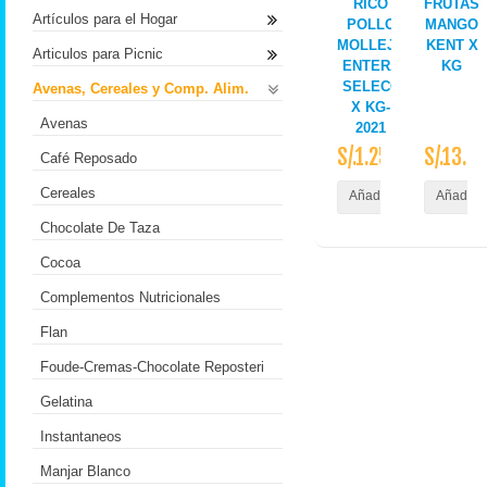
RICO
FRUTAS
Artículos para el Hogar
POLLO
MANGO
MOLLEJA
KENT X
Articulos para Picnic
ENTERA
KG
SELECC
Avenas, Cereales y Comp. Alim.
X KG-
Avenas
2021
S/.1.25
S/.13.3
Café Reposado
Cereales
Añadir al Carrito
Añadir a
Chocolate De Taza
Cocoa
Complementos Nutricionales
Flan
Foude-Cremas-Chocolate Reposteri
Gelatina
Instantaneos
Manjar Blanco