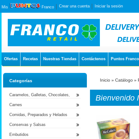
Crear una cuenta
Iniciar la sesión
Mis
Franco
Ofertas
Recetas
Nuestras Tiendas
Contáctenos
Puntos Franco
Inicio
»
Catálogo
»
Categorías
Caramelos, Galletas, Chocolates,
Bienvenido
Carnes
Comidas, Preparados y Helados
Conservas y Salsas
Embutidos