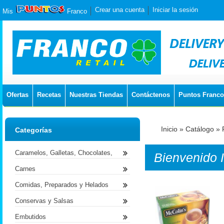
Crear una cuenta
Iniciar la sesión
Mis
Franco
Ofertas
Recetas
Nuestras Tiendas
Contáctenos
Puntos Franco
Inicio
»
Catálogo
»
Categorías
Caramelos, Galletas, Chocolates,
Bienvenido
Carnes
Comidas, Preparados y Helados
Conservas y Salsas
Embutidos