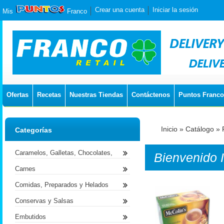
Crear una cuenta
Iniciar la sesión
Mis
Franco
Ofertas
Recetas
Nuestras Tiendas
Contáctenos
Puntos Franco
Inicio
»
Catálogo
»
Categorías
Caramelos, Galletas, Chocolates,
Bienvenido
Carnes
Comidas, Preparados y Helados
Conservas y Salsas
Embutidos