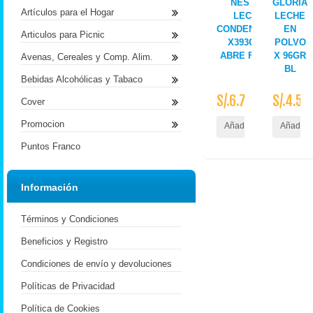
NESTLE
GLORIA
Artículos para el Hogar
LECHE
LECHE
CONDENSADA
EN
Articulos para Picnic
X393G LT
POLVO
ABRE FACIL-
X 96GR
Avenas, Cereales y Comp. Alim.
BL
Bebidas Alcohólicas y Tabaco
S/.6.70
S/.4.50
Cover
Promocion
Añadir al Carrito
Añadir a
Puntos Franco
Información
Términos y Condiciones
Beneficios y Registro
Condiciones de envío y devoluciones
Políticas de Privacidad
Política de Cookies