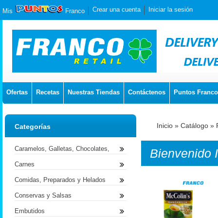
Crear una cuenta
Iniciar la sesión
Mis
Franco
Ofertas
Recetas
Nuestras Tiendas
Contáctenos
Puntos Franco
Inicio
»
Catálogo
»
Categorías
Caramelos, Galletas, Chocolates,
Bienvenido
Carnes
Comidas, Preparados y Helados
Conservas y Salsas
Embutidos