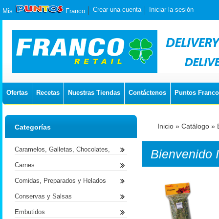
Crear una cuenta
Iniciar la sesión
Mis
Franco
Ofertas
Recetas
Nuestras Tiendas
Contáctenos
Puntos Franco
Inicio
»
Catálogo
»
Categorías
Caramelos, Galletas, Chocolates,
Bienvenido
Carnes
Comidas, Preparados y Helados
Conservas y Salsas
Embutidos