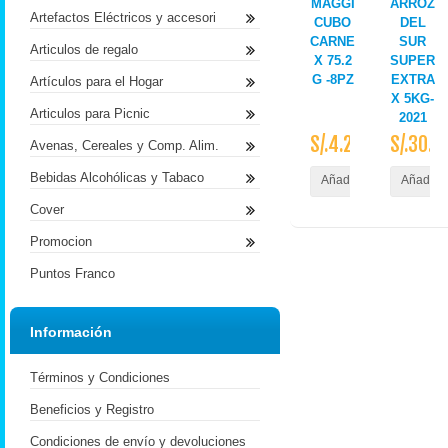
MAGGI
ARROZ
Artefactos Eléctricos y accesori
CUBO
DEL
CARNE
SUR
Articulos de regalo
X 75.2
SUPER
G -8PZ
EXTRA
Artículos para el Hogar
X 5KG-
Articulos para Picnic
2021
S/.4.20
S/.30.4
Avenas, Cereales y Comp. Alim.
Bebidas Alcohólicas y Tabaco
Añadir al Carrito
Añadir a
Cover
Promocion
Puntos Franco
Información
Términos y Condiciones
Beneficios y Registro
Condiciones de envío y devoluciones