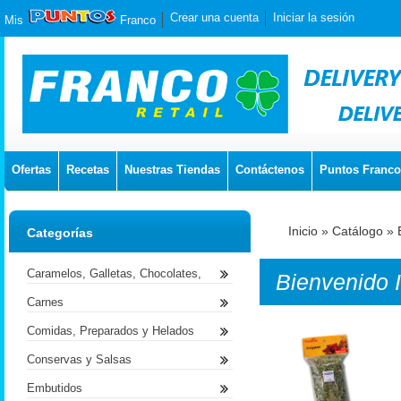
Crear una cuenta
Iniciar la sesión
Mis
Franco
Ofertas
Recetas
Nuestras Tiendas
Contáctenos
Puntos Franco
Inicio
»
Catálogo
»
Categorías
Caramelos, Galletas, Chocolates,
Bienvenido
Carnes
Comidas, Preparados y Helados
Conservas y Salsas
Embutidos