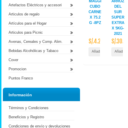
MAGGI
ARROZ
Artefactos Eléctricos y accesori
CUBO
DEL
CARNE
SUR
Articulos de regalo
X 75.2
SUPER
G -8PZ
EXTRA
Artículos para el Hogar
X 5KG-
Articulos para Picnic
2021
S/.4.20
S/.30.4
Avenas, Cereales y Comp. Alim.
Bebidas Alcohólicas y Tabaco
Añadir al Carrito
Añadir a
Cover
Promocion
Puntos Franco
Información
Términos y Condiciones
Beneficios y Registro
Condiciones de envío y devoluciones