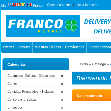
Crear una cuenta
Iniciar la sesión
Mis
Franco
Ofertas
Recetas
Nuestras Tiendas
Contáctenos
Puntos Franco
Inicio
»
Catálogo
»
Categorías
Caramelos, Galletas, Chocolates,
Bienvenido
Carnes
Comidas, Preparados y Helados
No encontrado
Conservas y Salsas
Embutidos