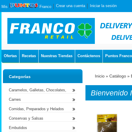
Crear una cuenta
Iniciar la sesión
Mis
Franco
Ofertas
Recetas
Nuestras Tiendas
Contáctenos
Puntos Franco
Inicio
»
Catálogo
»
Categorías
Caramelos, Galletas, Chocolates,
Bienvenido
Carnes
Comidas, Preparados y Helados
Conservas y Salsas
Embutidos