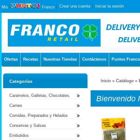
Crear una cuenta
Iniciar la sesión
Mis
Franco
Ofertas
Recetas
Nuestras Tiendas
Contáctenos
Puntos Franco
Inicio
»
Catálogo
»
Categorías
Caramelos, Galletas, Chocolates,
Bienvenido
Carnes
Comidas, Preparados y Helados
Conservas y Salsas
Embutidos