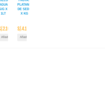
CIELO
FRUTAS
AGUA
PLATANO
S/G X
DE SEDA
1LT
X KG
S/.2.10
S/.4.10
ito
Añadir al Carrito
Añadir al Carrito