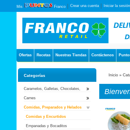
Crear una cuenta
Iniciar la sesión
Mis
Franco
Ofertas
Recetas
Nuestras Tiendas
Contáctenos
Punto
Inicio
»
Cat
Categorías
Caramelos, Galletas, Chocolates,
Bienve
Carnes
Comidas, Preparados y Helados
Comidas y Encurtidos
Empanadas y Bocaditos