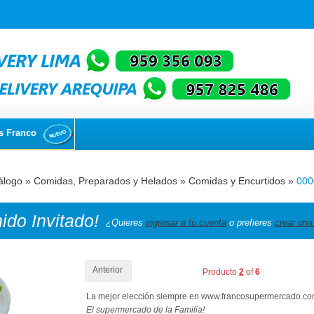
s Franco
álogo
»
Comidas, Preparados y Helados
»
Comidas y Encurtidos
»
000
nido
Invitado!
¿Quieres
ingresar a tu cuenta
o prefieres
crear una
Anterior
Producto
2
of
6
La mejor elección siempre en www.francosupermercado.c
El supermercado de la Familia!