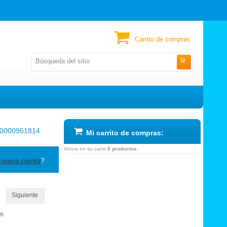
Carrito de compras
Ir
0000951814
Mi carrito de compras:
Ahora en su carro
0 productos
 nueva cuenta
?
Siguiente
om