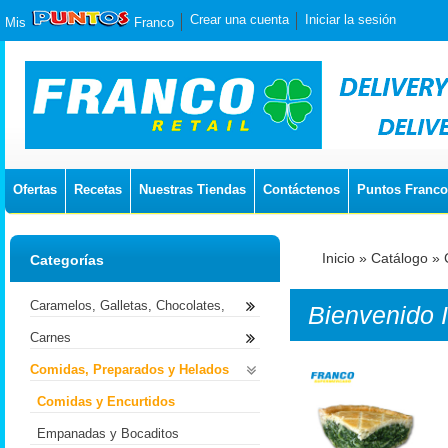
Crear una cuenta
Iniciar la sesión
Mis
Franco
Ofertas
Recetas
Nuestras Tiendas
Contáctenos
Puntos Franco
Inicio
»
Catálogo
»
Categorías
Caramelos, Galletas, Chocolates,
Bienvenido
Carnes
Comidas, Preparados y Helados
Comidas y Encurtidos
Empanadas y Bocaditos