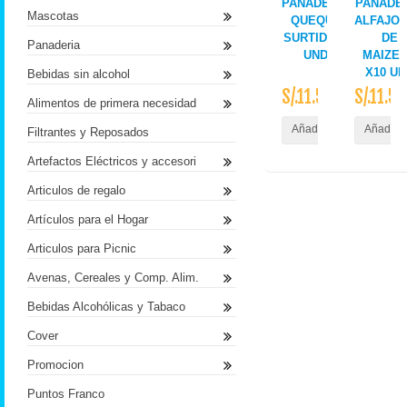
PANADERIA
PANADE
Mascotas
QUEQUE
ALFAJO
SURTIDO X
DE
Panaderia
UND
MAIZE
X10 UN
Bebidas sin alcohol
S/.11.50
S/.11.50
Alimentos de primera necesidad
Añadir al Carrito
Añadir a
Filtrantes y Reposados
Artefactos Eléctricos y accesori
Articulos de regalo
Artículos para el Hogar
Articulos para Picnic
Avenas, Cereales y Comp. Alim.
Bebidas Alcohólicas y Tabaco
Cover
Promocion
Puntos Franco