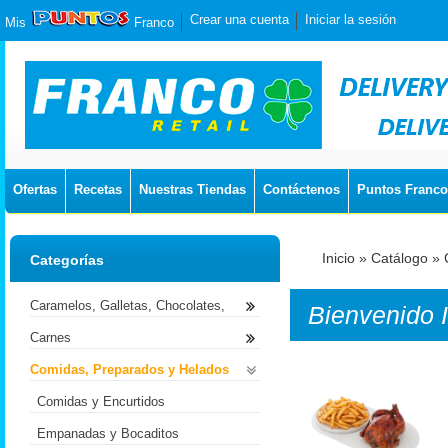
Crear una cuenta
Iniciar la sesión
Mis
Franco
Ofertas
Recetas
Nuestras Tiendas
Contáctenos
Puntos Franco
Inicio
»
Catálogo
»
Categorías
Caramelos, Galletas, Chocolates,
Bienvenido
Carnes
Comidas, Preparados y Helados
Comidas y Encurtidos
Empanadas y Bocaditos