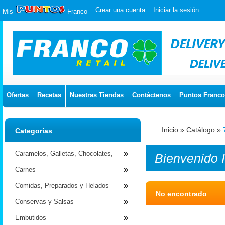
Crear una cuenta
Iniciar la sesión
Mis
Franco
Ofertas
Recetas
Nuestras Tiendas
Contáctenos
Puntos Franco
Inicio
»
Catálogo
»
Categorías
Caramelos, Galletas, Chocolates,
Bienvenido
Carnes
Comidas, Preparados y Helados
No encontrado
Conservas y Salsas
Embutidos