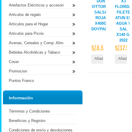
DON
X3
Artefactos Eléctricos y accesori
VITTORIO
FLORIDA
SALSA
FILETE
Articulos de regalo
ROJA
ATUN EN
X400G
AGUA Y
Artículos para el Hogar
DOYPACK
SAL
Articulos para Picnic
X140 G-
2022
Avenas, Cereales y Comp. Alim.
S/.6.50
S/.17.50
Bebidas Alcohólicas y Tabaco
Añadir al Carrito
Añadir a
Cover
Promocion
Puntos Franco
Información
Términos y Condiciones
Beneficios y Registro
Condiciones de envío y devoluciones