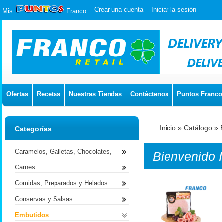
Crear una cuenta
Iniciar la sesión
Mis
Franco
Ofertas
Recetas
Nuestras Tiendas
Contáctenos
Puntos Franco
Inicio
»
Catálogo
»
Categorías
Caramelos, Galletas, Chocolates,
Bienvenido
Carnes
Comidas, Preparados y Helados
Conservas y Salsas
Embutidos