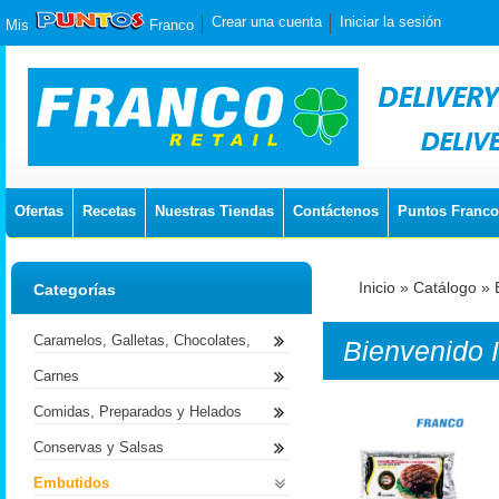
Crear una cuenta
Iniciar la sesión
Mis
Franco
Ofertas
Recetas
Nuestras Tiendas
Contáctenos
Puntos Franco
Inicio
»
Catálogo
»
Categorías
Caramelos, Galletas, Chocolates,
Bienvenido
Carnes
Comidas, Preparados y Helados
Conservas y Salsas
Embutidos