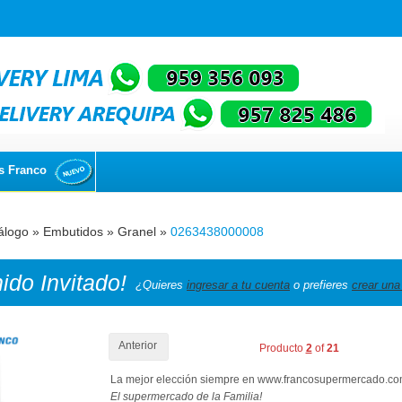
s Franco
álogo
»
Embutidos
»
Granel
»
0263438000008
nido
Invitado!
¿Quieres
ingresar a tu cuenta
o prefieres
crear una
Anterior
Producto
2
of
21
La mejor elección siempre en www.francosupermercado.c
El supermercado de la Familia!