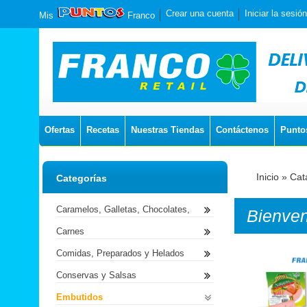
Crear una cuenta
Iniciar la sesión
Mis
Franco
Ofertas
Recetas
Nuestras Tiendas
Contáctenos
Punto
Inicio
»
Cat
Categorías
Caramelos, Galletas, Chocolates,
Bienve
Carnes
Comidas, Preparados y Helados
Conservas y Salsas
Embutidos