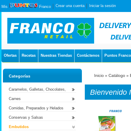
Crear una cuenta
Iniciar la sesión
Mis
Franco
Ofertas
Recetas
Nuestras Tiendas
Contáctenos
Puntos Franco
Inicio
»
Catálogo
»
Categorías
Caramelos, Galletas, Chocolates,
Bienvenido
Carnes
Comidas, Preparados y Helados
Conservas y Salsas
Embutidos