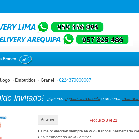
s Franco
álogo
»
Embutidos
»
Granel
»
0224379000007
nido
Invitado!
¿Quieres
ingresar a tu cuenta
o prefieres
crear una
Anterior
Producto
3
of
21
La mejor elección siempre en www.francosupermercado.c
El supermercado de la Familia!