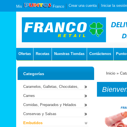
Crear una cuenta
Iniciar la sesión
Mis
Franco
Ofertas
Recetas
Nuestras Tiendas
Contáctenos
Punto
Inicio
»
Cat
Categorías
Caramelos, Galletas, Chocolates,
Bienve
Carnes
Comidas, Preparados y Helados
Conservas y Salsas
Embutidos