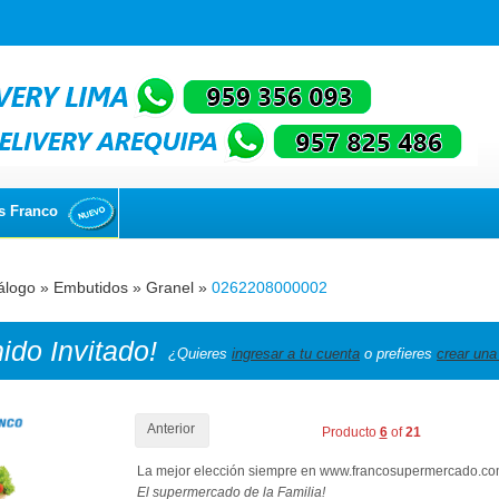
s Franco
álogo
»
Embutidos
»
Granel
»
0262208000002
nido
Invitado!
¿Quieres
ingresar a tu cuenta
o prefieres
crear una
Anterior
Producto
6
of
21
La mejor elección siempre en www.francosupermercado.c
El supermercado de la Familia!