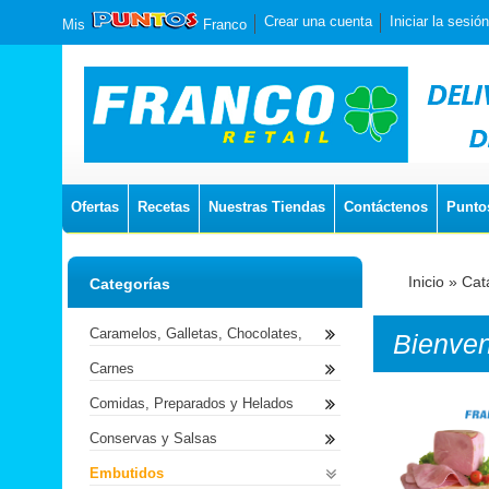
Crear una cuenta
Iniciar la sesión
Mis
Franco
Ofertas
Recetas
Nuestras Tiendas
Contáctenos
Punto
Inicio
»
Cat
Categorías
Caramelos, Galletas, Chocolates,
Bienve
Carnes
Comidas, Preparados y Helados
Conservas y Salsas
Embutidos