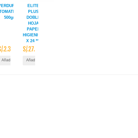
VERDURAS
ELITE
TOMATE X
PLUS
500gr
DOBLE
HOJA
PAPEL
HIGIENICO
X 24 ***
S/.2.35
S/.27.50
ito
Añadir al Carrito
Añadir al Carrito