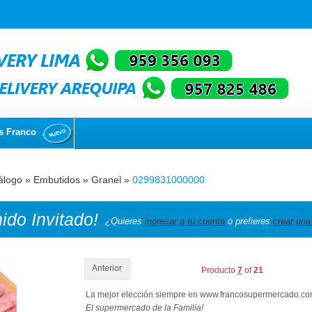
s Franco
álogo
»
Embutidos
»
Granel
»
0299831000000
nido
Invitado!
¿Quieres
ingresar a tu cuenta
o prefieres
crear una
Anterior
Producto
7
of
21
La mejor elección siempre en www.francosupermercado.c
El supermercado de la Familia!