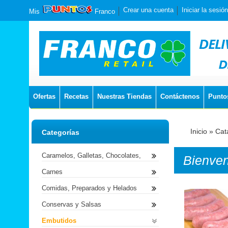
Crear una cuenta
Iniciar la sesión
Mis
Franco
Ofertas
Recetas
Nuestras Tiendas
Contáctenos
Punto
Inicio
»
Cat
Categorías
Caramelos, Galletas, Chocolates,
Bienve
Carnes
Comidas, Preparados y Helados
Conservas y Salsas
Embutidos