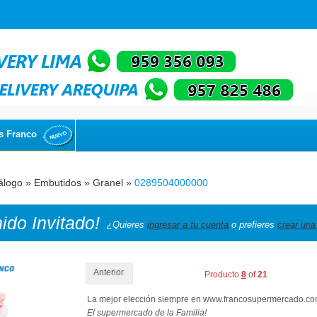
s Franco
álogo
»
Embutidos
»
Granel
»
0289504000000
nido
Invitado!
¿Quieres
ingresar a tu cuenta
o prefieres
crear una
Anterior
Producto
8
of
21
La mejor elección siempre en www.francosupermercado.c
El supermercado de la Familia!