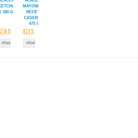
ALACENA
ALACENA
A
KETCHUP
MAYONESA
X 380 GR.
RECETA
CASERA X
475 G
S/.8.50
S/.13.70
ito
Añadir al Carrito
Añadir al Carrito