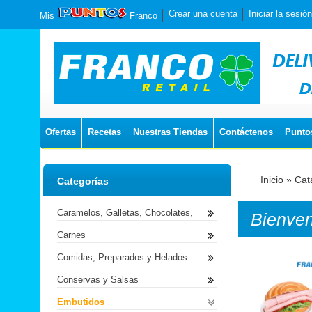
Crear una cuenta
Iniciar la sesión
Mis
Franco
Ofertas
Recetas
Nuestras Tiendas
Contáctenos
Punto
Inicio
»
Cat
Categorías
Caramelos, Galletas, Chocolates,
Bienve
Carnes
Comidas, Preparados y Helados
Conservas y Salsas
Embutidos