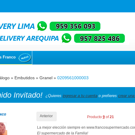
s Franco
álogo
»
Embutidos
»
Granel
»
0209561000003
nido
Invitado!
¿Quieres
ingresar a tu cuenta
o prefieres
crear una
Anterior
Producto
9
of
21
La mejor elección siempre en www.francosupermercado.c
El supermercado de la Familia!