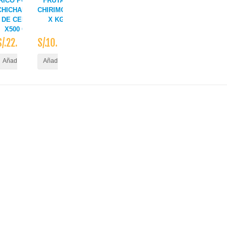
RICO POLLO
FRUTAS
CHICHARRON
CHIRIMOYA
DE CERDO
X KG
X500 GR.
S/.22.50
S/.10.90
ito
Añadir al Carrito
Añadir al Carrito