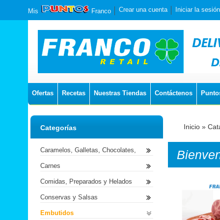
Crear una cuenta
Iniciar la sesión
Mis
Franco
Ofertas
Recetas
Nuestras Tiendas
Contáctenos
Punto
Inicio
»
Cat
Categorías
Caramelos, Galletas, Chocolates,
Bienve
Carnes
Comidas, Preparados y Helados
Conservas y Salsas
Embutidos