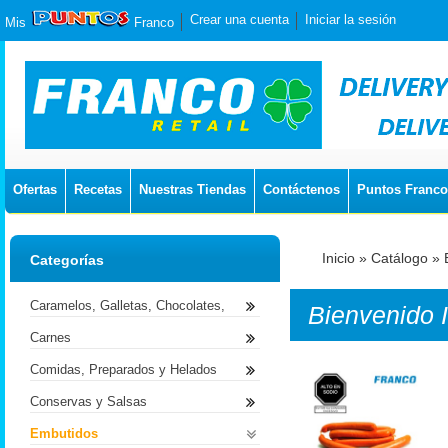
Crear una cuenta
Iniciar la sesión
Mis
Franco
Ofertas
Recetas
Nuestras Tiendas
Contáctenos
Puntos Franco
Inicio
»
Catálogo
»
Categorías
Caramelos, Galletas, Chocolates,
Bienvenido
Carnes
Comidas, Preparados y Helados
Conservas y Salsas
Embutidos