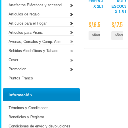
ENERGINA
KOLA
Artefactos Eléctricos y accesori
X 2LT
ESCOCE
X 1.5 L
Articulos de regalo
Artículos para el Hogar
S/.6.50
S/.7.50
Articulos para Picnic
Añadir al Carrito
Añadir a
Avenas, Cereales y Comp. Alim.
Bebidas Alcohólicas y Tabaco
Cover
Promocion
Puntos Franco
Información
Términos y Condiciones
Beneficios y Registro
Condiciones de envío y devoluciones