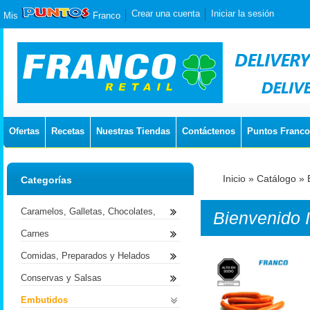
Crear una cuenta
Iniciar la sesión
Mis
Franco
Ofertas
Recetas
Nuestras Tiendas
Contáctenos
Puntos Franco
Inicio
»
Catálogo
»
Categorías
Caramelos, Galletas, Chocolates,
Bienvenido
Carnes
Comidas, Preparados y Helados
Conservas y Salsas
Embutidos