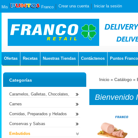
Crear una cuenta
Iniciar la sesión
Mis
Franco
Ofertas
Recetas
Nuestras Tiendas
Contáctenos
Puntos Franco
Inicio
»
Catálogo
»
Categorías
Caramelos, Galletas, Chocolates,
Bienvenido
Carnes
Comidas, Preparados y Helados
Conservas y Salsas
Embutidos