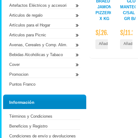
BRAEDT
GLOR
Artefactos Eléctricos y accesori
JAMON
MANTEQ
PIZZERO
C/SAL X
Articulos de regalo
X KG
GR BA
Artículos para el Hogar
S/.26.90
S/.11.20
Articulos para Picnic
Añadir al Carrito
Añadir a
Avenas, Cereales y Comp. Alim.
Bebidas Alcohólicas y Tabaco
Cover
Promocion
Puntos Franco
Información
Términos y Condiciones
Beneficios y Registro
Condiciones de envío y devoluciones