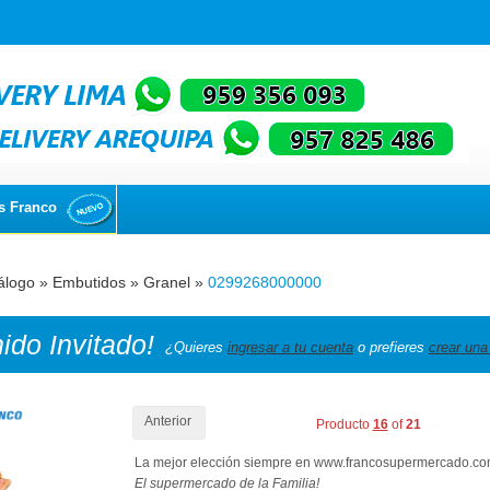
s Franco
álogo
»
Embutidos
»
Granel
»
0299268000000
nido
Invitado!
¿Quieres
ingresar a tu cuenta
o prefieres
crear una
Anterior
Producto
16
of
21
La mejor elección siempre en www.francosupermercado.c
El supermercado de la Familia!