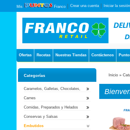
Crear una cuenta
Iniciar la sesión
Mis
Franco
Ofertas
Recetas
Nuestras Tiendas
Contáctenos
Punto
Inicio
»
Cat
Categorías
Caramelos, Galletas, Chocolates,
Bienve
Carnes
Comidas, Preparados y Helados
Conservas y Salsas
Embutidos