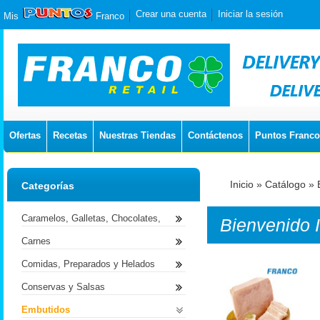
Crear una cuenta
Iniciar la sesión
Mis
Franco
Ofertas
Recetas
Nuestras Tiendas
Contáctenos
Puntos Franco
Inicio
»
Catálogo
»
Categorías
Caramelos, Galletas, Chocolates,
Bienvenido
Carnes
Comidas, Preparados y Helados
Conservas y Salsas
Embutidos