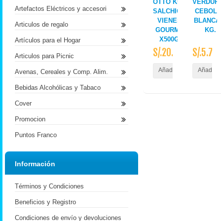
OTTO KUNZ
VERDUR
Artefactos Eléctricos y accesori
SALCHICHA
CEBOL
VIENESA
BLANCA
Articulos de regalo
GOURMET
KG.
X500GR
Artículos para el Hogar
S/.20.50
S/.5.70
Articulos para Picnic
Añadir al Carrito
Añadir a
Avenas, Cereales y Comp. Alim.
Bebidas Alcohólicas y Tabaco
Cover
Promocion
Puntos Franco
Información
Términos y Condiciones
Beneficios y Registro
Condiciones de envío y devoluciones