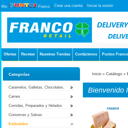
Crear una cuenta
Iniciar la sesión
Mis
Franco
Ofertas
Recetas
Nuestras Tiendas
Contáctenos
Puntos Franco
Inicio
»
Catálogo
»
Categorías
Caramelos, Galletas, Chocolates,
Bienvenido
Carnes
Comidas, Preparados y Helados
Conservas y Salsas
Embutidos