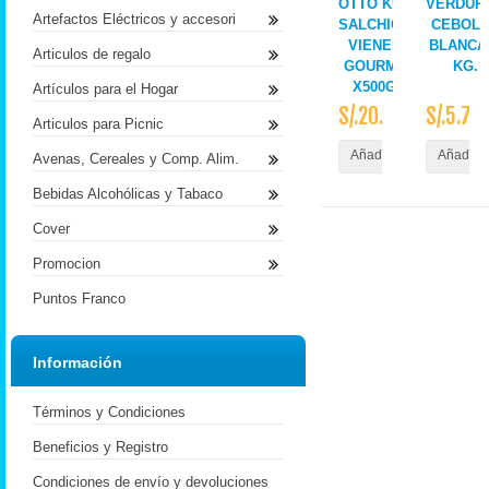
OTTO KUNZ
VERDUR
Artefactos Eléctricos y accesori
SALCHICHA
CEBOL
VIENESA
BLANCA
Articulos de regalo
GOURMET
KG.
X500GR
Artículos para el Hogar
S/.20.50
S/.5.70
Articulos para Picnic
Añadir al Carrito
Añadir a
Avenas, Cereales y Comp. Alim.
Bebidas Alcohólicas y Tabaco
Cover
Promocion
Puntos Franco
Información
Términos y Condiciones
Beneficios y Registro
Condiciones de envío y devoluciones