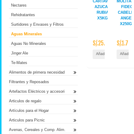
CARTAVIO
MOLITAL
Nectares
AZUCAR
FIDEO
RUBIA
CABELL
Rehidratantes
X5KG
ANGEL
X250G
Surtidores y Envases y Filtros
Aguas Minerales
S/.25.90
S/.1.70
Aguas No Minerales
Jinger Ale
Añadir al Carrito
Añadir a
Te-Mates
Alimentos de primera necesidad
Filtrantes y Reposados
Artefactos Eléctricos y accesori
Articulos de regalo
Artículos para el Hogar
Articulos para Picnic
Avenas, Cereales y Comp. Alim.