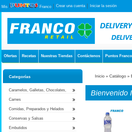
Crear una cuenta
Iniciar la sesión
Mis
Franco
Ofertas
Recetas
Nuestras Tiendas
Contáctenos
Puntos Franco
Inicio
»
Catálogo
»
Categorías
Caramelos, Galletas, Chocolates,
Bienvenido
Carnes
Comidas, Preparados y Helados
Conservas y Salsas
Embutidos