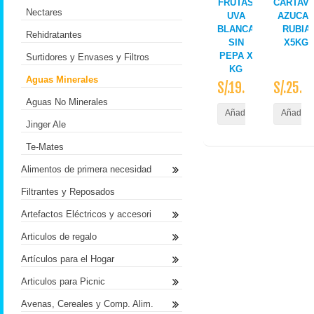
FRUTAS
CARTAVI
Nectares
UVA
AZUCA
BLANCA
RUBIA
Rehidratantes
SIN
X5KG
PEPA X
Surtidores y Envases y Filtros
KG
Aguas Minerales
S/.19.90
S/.25.9
Aguas No Minerales
Añadir al Carrito
Añadir a
Jinger Ale
Te-Mates
Alimentos de primera necesidad
Filtrantes y Reposados
Artefactos Eléctricos y accesori
Articulos de regalo
Artículos para el Hogar
Articulos para Picnic
Avenas, Cereales y Comp. Alim.