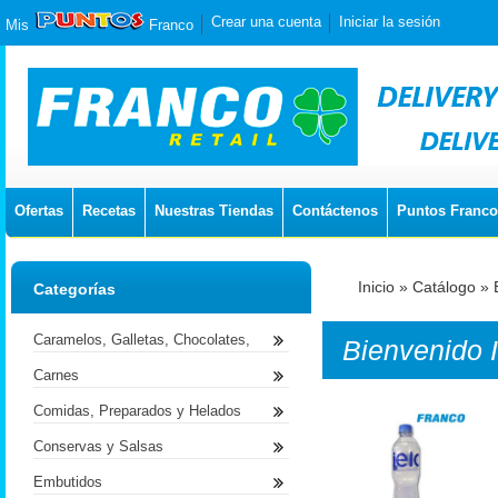
Crear una cuenta
Iniciar la sesión
Mis
Franco
Ofertas
Recetas
Nuestras Tiendas
Contáctenos
Puntos Franco
Inicio
»
Catálogo
»
Categorías
Caramelos, Galletas, Chocolates,
Bienvenido
Carnes
Comidas, Preparados y Helados
Conservas y Salsas
Embutidos