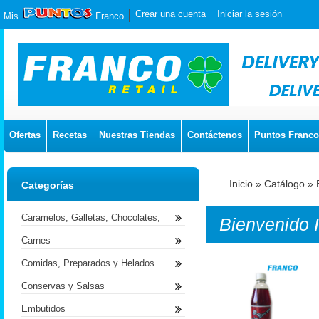
Crear una cuenta
Iniciar la sesión
Mis
Franco
Ofertas
Recetas
Nuestras Tiendas
Contáctenos
Puntos Franco
Inicio
»
Catálogo
»
Categorías
Caramelos, Galletas, Chocolates,
Bienvenido
Carnes
Comidas, Preparados y Helados
Conservas y Salsas
Embutidos