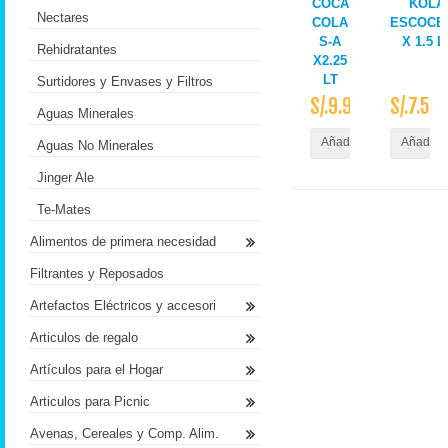
COCA
KOLA
Nectares
COLA
ESCOCE
S-A
X 1.5 L
Rehidratantes
X2.25
LT
Surtidores y Envases y Filtros
S/.9.90
S/.7.50
Aguas Minerales
Añadir al Carrito
Añadir a
Aguas No Minerales
Jinger Ale
Te-Mates
Alimentos de primera necesidad
Filtrantes y Reposados
Artefactos Eléctricos y accesori
Articulos de regalo
Artículos para el Hogar
Articulos para Picnic
Avenas, Cereales y Comp. Alim.