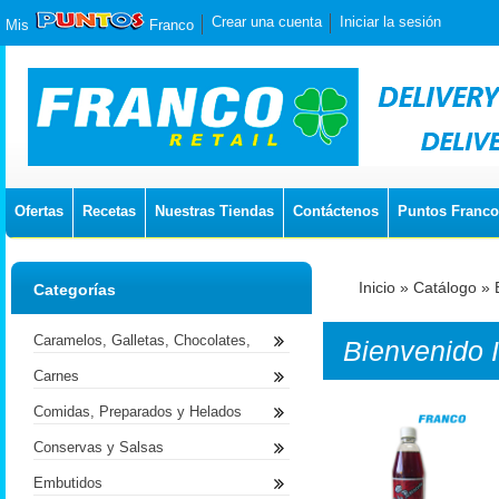
Crear una cuenta
Iniciar la sesión
Mis
Franco
Ofertas
Recetas
Nuestras Tiendas
Contáctenos
Puntos Franco
Inicio
»
Catálogo
»
Categorías
Caramelos, Galletas, Chocolates,
Bienvenido
Carnes
Comidas, Preparados y Helados
Conservas y Salsas
Embutidos