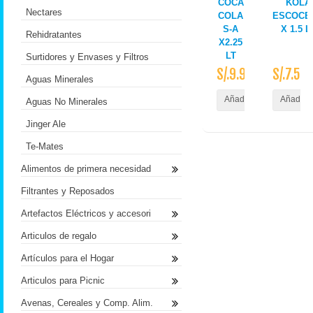
COCA
KOLA
Nectares
COLA
ESCOCE
S-A
X 1.5 L
Rehidratantes
X2.25
LT
Surtidores y Envases y Filtros
S/.9.90
S/.7.50
Aguas Minerales
Añadir al Carrito
Añadir a
Aguas No Minerales
Jinger Ale
Te-Mates
Alimentos de primera necesidad
Filtrantes y Reposados
Artefactos Eléctricos y accesori
Articulos de regalo
Artículos para el Hogar
Articulos para Picnic
Avenas, Cereales y Comp. Alim.