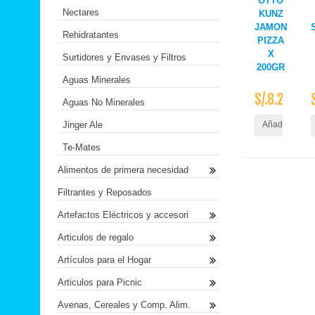
OTTO
Nectares
KUNZ
JAMON
Rehidratantes
PIZZA
X
Surtidores y Envases y Filtros
200GR
Aguas Minerales
S/.8.20
Aguas No Minerales
Jinger Ale
Añadir al Carr
Te-Mates
Alimentos de primera necesidad
Filtrantes y Reposados
Artefactos Eléctricos y accesori
Articulos de regalo
Artículos para el Hogar
Articulos para Picnic
Avenas, Cereales y Comp. Alim.