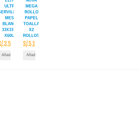
ELITE
NOVA
ULTRA
MEGA
SERVILLETA
ROLLO
MESA
PAPEL
BLANCA
TOALLA
33X33 BL
X2
X60UN
ROLLOS
S/.3.50
S/.5.10
ito
Añadir al Carrito
Añadir al Carrito