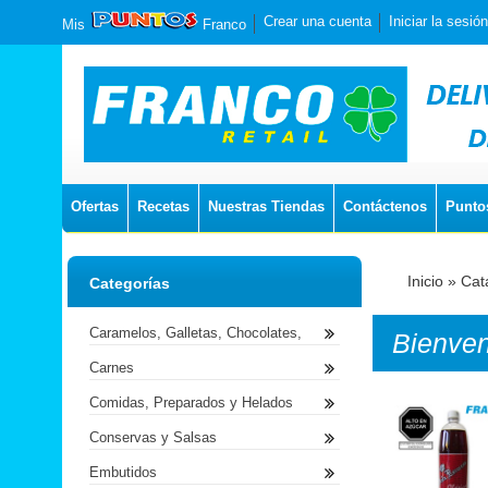
Crear una cuenta
Iniciar la sesión
Mis
Franco
Ofertas
Recetas
Nuestras Tiendas
Contáctenos
Punto
Inicio
»
Cat
Categorías
Caramelos, Galletas, Chocolates,
Bienve
Carnes
Comidas, Preparados y Helados
Conservas y Salsas
Embutidos