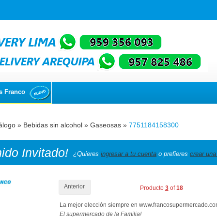
s Franco
álogo
»
Bebidas sin alcohol
»
Gaseosas
»
7751184158300
nido
Invitado!
¿Quieres
ingresar a tu cuenta
o prefieres
crear una
Anterior
Producto
3
of
18
La mejor elección siempre en www.francosupermercado.c
El supermercado de la Familia!