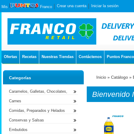
Crear una cuenta
Iniciar la sesión
Mis
Franco
Ofertas
Recetas
Nuestras Tiendas
Contáctenos
Puntos Franco
Inicio
»
Catálogo
»
Categorías
Caramelos, Galletas, Chocolates,
Bienvenido
Carnes
Comidas, Preparados y Helados
Conservas y Salsas
Embutidos