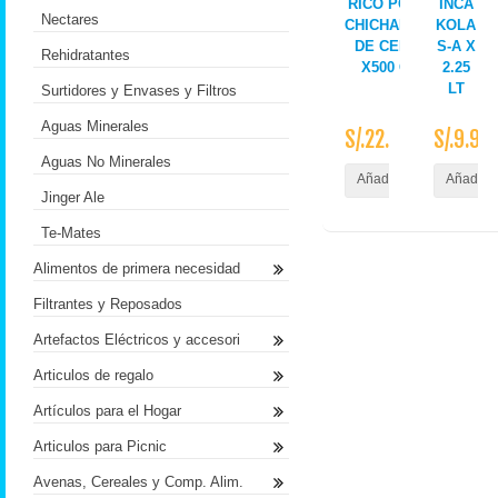
RICO POLLO
INCA
Nectares
CHICHARRON
KOLA
DE CERDO
S-A X
Rehidratantes
X500 GR.
2.25
LT
Surtidores y Envases y Filtros
Aguas Minerales
S/.22.50
S/.9.90
Aguas No Minerales
Añadir al Carrito
Añadir a
Jinger Ale
Te-Mates
Alimentos de primera necesidad
Filtrantes y Reposados
Artefactos Eléctricos y accesori
Articulos de regalo
Artículos para el Hogar
Articulos para Picnic
Avenas, Cereales y Comp. Alim.