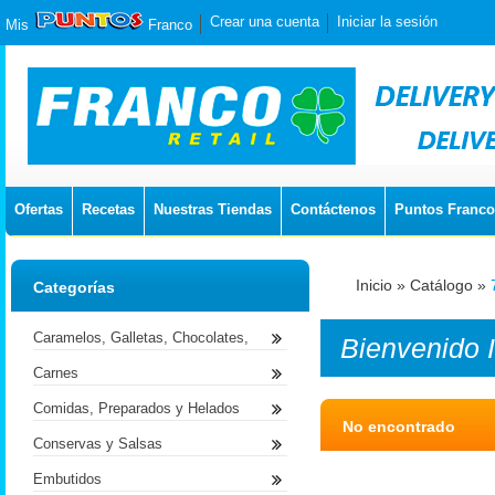
Crear una cuenta
Iniciar la sesión
Mis
Franco
Ofertas
Recetas
Nuestras Tiendas
Contáctenos
Puntos Franco
Inicio
»
Catálogo
»
Categorías
Caramelos, Galletas, Chocolates,
Bienvenido
Carnes
Comidas, Preparados y Helados
No encontrado
Conservas y Salsas
Embutidos