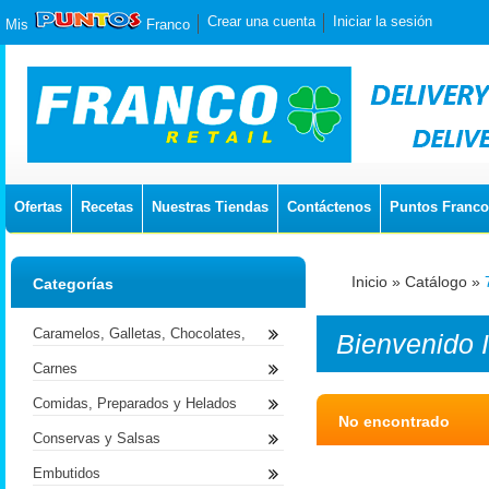
Crear una cuenta
Iniciar la sesión
Mis
Franco
Ofertas
Recetas
Nuestras Tiendas
Contáctenos
Puntos Franco
Inicio
»
Catálogo
»
Categorías
Caramelos, Galletas, Chocolates,
Bienvenido
Carnes
Comidas, Preparados y Helados
No encontrado
Conservas y Salsas
Embutidos