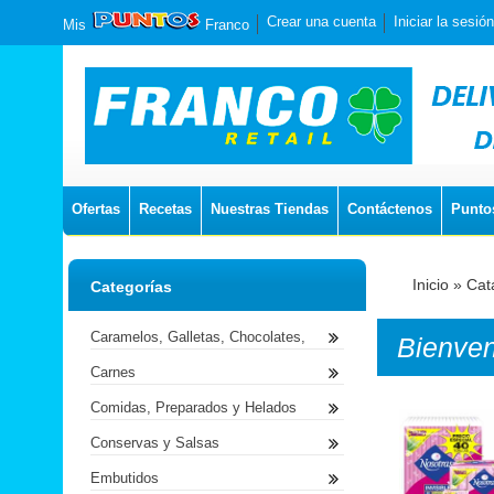
Crear una cuenta
Iniciar la sesión
Mis
Franco
Ofertas
Recetas
Nuestras Tiendas
Contáctenos
Punto
Inicio
»
Cat
Categorías
Caramelos, Galletas, Chocolates,
Bienve
Carnes
Comidas, Preparados y Helados
Conservas y Salsas
Embutidos