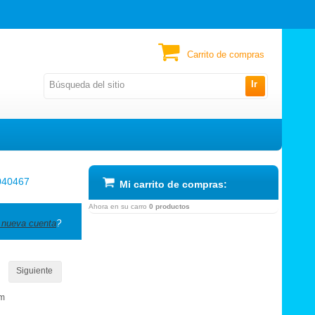
Carrito de compras
Ir
040467
Mi carrito de compras:
Ahora en su carro
0 productos
 nueva cuenta
?
Siguiente
om