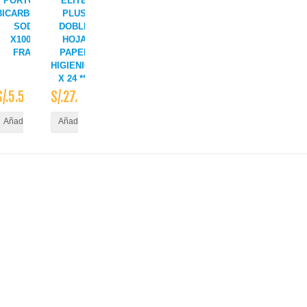
PORTUGAL
ELITE
S
BICARBONATO
PLUS
SODIO
DOBLE
X100GR-
HOJA
FRASC
PAPEL
HIGIENICO
X 24 ***
S/.5.50
S/.27.50
ito
Añadir al Carrito
Añadir al Carrito