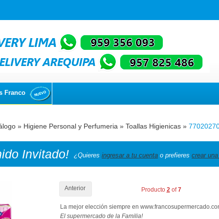
s Franco
álogo
»
Higiene Personal y Perfumeria
»
Toallas Higienicas
»
7702027
nido
Invitado!
¿Quieres
ingresar a tu cuenta
o prefieres
crear una
Anterior
Producto
2
of
7
La mejor elección siempre en www.francosupermercado.c
El supermercado de la Familia!