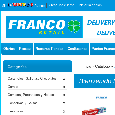
Crear una cuenta
Iniciar la sesión
Mis
Franco
Ofertas
Recetas
Nuestras Tiendas
Contáctenos
Puntos Franco
Inicio
»
Catálogo
»
Categorías
Caramelos, Galletas, Chocolates,
Bienvenido
Carnes
Comidas, Preparados y Helados
Conservas y Salsas
Embutidos