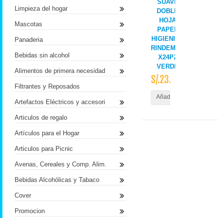
SUAVE
Limpieza del hogar
DOBLE
HOJA
Mascotas
PAPEL
HIGIENICO
Panaderia
RINDEMAX
Bebidas sin alcohol
X24PZ
VERDE
Alimentos de primera necesidad
S/.23.50
Filtrantes y Reposados
Añadir al Carrito
Artefactos Eléctricos y accesori
Articulos de regalo
Artículos para el Hogar
Articulos para Picnic
Avenas, Cereales y Comp. Alim.
Bebidas Alcohólicas y Tabaco
Cover
Promocion