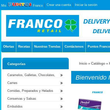
Crear una cuenta
Iniciar la sesión
Mis
Franco
Ofertas
Recetas
Nuestras Tiendas
Contáctenos
Puntos Franco
Inicio
»
Catálogo
»
Categorías
Caramelos, Galletas, Chocolates,
Bienvenido
Carnes
Comidas, Preparados y Helados
Conservas y Salsas
Embutidos