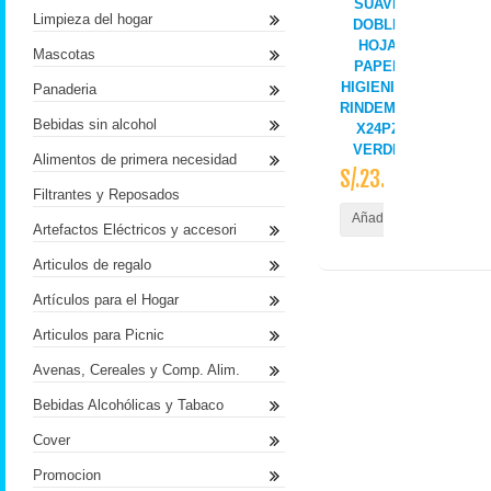
SUAVE
Limpieza del hogar
DOBLE
HOJA
Mascotas
PAPEL
HIGIENICO
Panaderia
RINDEMAX
Bebidas sin alcohol
X24PZ
VERDE
Alimentos de primera necesidad
S/.23.50
Filtrantes y Reposados
Añadir al Carrito
Artefactos Eléctricos y accesori
Articulos de regalo
Artículos para el Hogar
Articulos para Picnic
Avenas, Cereales y Comp. Alim.
Bebidas Alcohólicas y Tabaco
Cover
Promocion