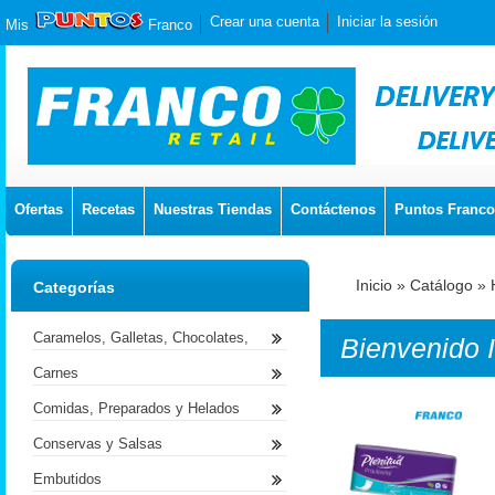
Crear una cuenta
Iniciar la sesión
Mis
Franco
Ofertas
Recetas
Nuestras Tiendas
Contáctenos
Puntos Franco
Inicio
»
Catálogo
»
Categorías
Caramelos, Galletas, Chocolates,
Bienvenido
Carnes
Comidas, Preparados y Helados
Conservas y Salsas
Embutidos