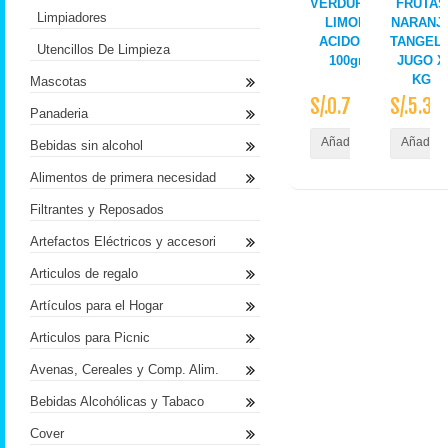
VERDURAS
FRUTAS
Limpiadores
LIMON
NARANJ
ACIDO X
TANGEL
Utencillos De Limpieza
100gr
JUGO X
KG
Mascotas
S/.0.79
S/.5.30
Panaderia
Añadir al Carrito
Añadir a
Bebidas sin alcohol
Alimentos de primera necesidad
Filtrantes y Reposados
Artefactos Eléctricos y accesori
Articulos de regalo
Artículos para el Hogar
Articulos para Picnic
Avenas, Cereales y Comp. Alim.
Bebidas Alcohólicas y Tabaco
Cover