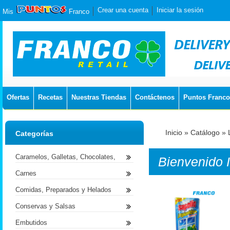
Crear una cuenta
Iniciar la sesión
Mis
Franco
Ofertas
Recetas
Nuestras Tiendas
Contáctenos
Puntos Franco
Inicio
»
Catálogo
»
Categorías
Caramelos, Galletas, Chocolates,
Bienvenido
Carnes
Comidas, Preparados y Helados
Conservas y Salsas
Embutidos