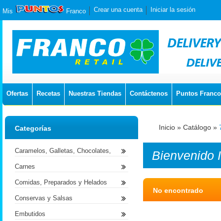
Crear una cuenta
Iniciar la sesión
Mis
Franco
Ofertas
Recetas
Nuestras Tiendas
Contáctenos
Puntos Franco
Inicio
»
Catálogo
»
Categorías
Caramelos, Galletas, Chocolates,
Bienvenido
Carnes
Comidas, Preparados y Helados
No encontrado
Conservas y Salsas
Embutidos