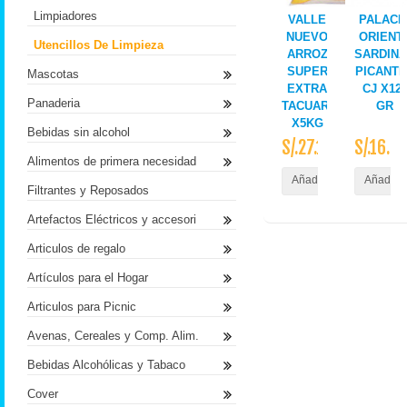
Limpiadores
VALLE
PALACI
NUEVO
ORIENT
Utencillos De Limpieza
ARROZ
SARDIN
SUPER
PICANT
Mascotas
EXTRA
CJ X12
Panaderia
TACUARI
GR
X5KG
Bebidas sin alcohol
S/.27.10
S/.16.8
Alimentos de primera necesidad
Añadir al Carrito
Añadir a
Filtrantes y Reposados
Artefactos Eléctricos y accesori
Articulos de regalo
Artículos para el Hogar
Articulos para Picnic
Avenas, Cereales y Comp. Alim.
Bebidas Alcohólicas y Tabaco
Cover