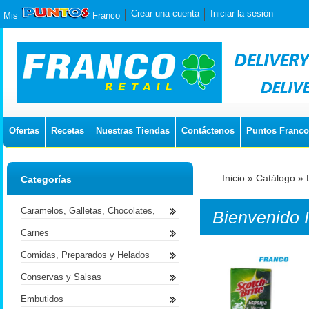
Crear una cuenta
Iniciar la sesión
Mis
Franco
Ofertas
Recetas
Nuestras Tiendas
Contáctenos
Puntos Franco
Inicio
»
Catálogo
»
Categorías
Caramelos, Galletas, Chocolates,
Bienvenido
Carnes
Comidas, Preparados y Helados
Conservas y Salsas
Embutidos