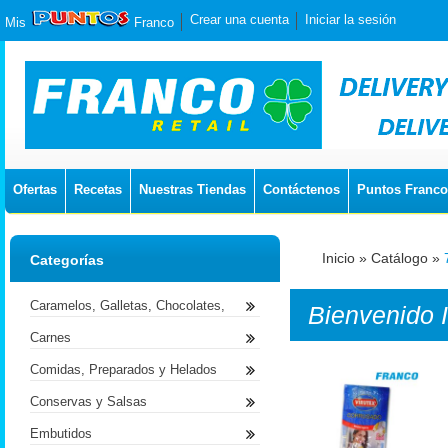
Crear una cuenta
Iniciar la sesión
Mis
Franco
Ofertas
Recetas
Nuestras Tiendas
Contáctenos
Puntos Franco
Inicio
»
Catálogo
»
Categorías
Caramelos, Galletas, Chocolates,
Bienvenido
Carnes
Comidas, Preparados y Helados
Conservas y Salsas
Embutidos