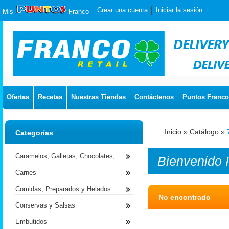
Crear una cuenta
Iniciar la sesión
Mis
Franco
Ofertas
Recetas
Nuestras Tiendas
Contáctenos
Puntos Franco
Inicio
»
Catálogo
»
Categorías
Caramelos, Galletas, Chocolates,
Bienvenido
Carnes
Comidas, Preparados y Helados
No encontrado
Conservas y Salsas
Embutidos