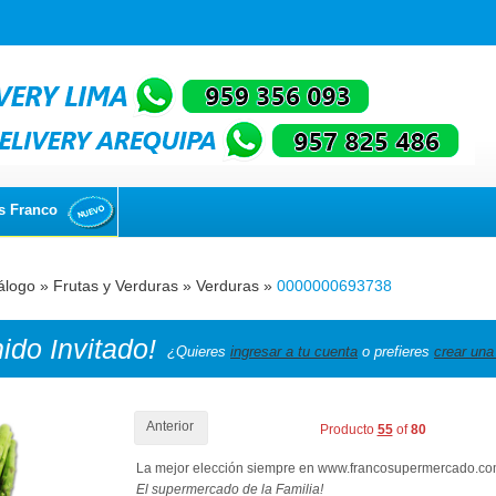
s Franco
álogo
»
Frutas y Verduras
»
Verduras
»
0000000693738
nido
Invitado!
¿Quieres
ingresar a tu cuenta
o prefieres
crear una
Anterior
Producto
55
of
80
La mejor elección siempre en www.francosupermercado.c
El supermercado de la Familia!