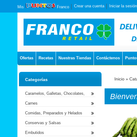
Crear una cuenta
Iniciar la sesión
Mis
Franco
Ofertas
Recetas
Nuestras Tiendas
Contáctenos
Punto
Inicio
»
Cat
Categorías
Caramelos, Galletas, Chocolates,
Bienve
Carnes
Comidas, Preparados y Helados
Conservas y Salsas
Embutidos