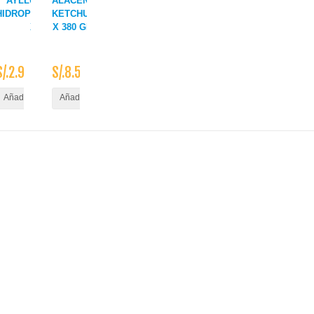
AYLLU LECHUGA
ALACENA
HIDROPONORGANICA
KETCHUP
XUND.
X 380 GR.
S/.2.90
S/.8.50
ito
Añadir al Carrito
Añadir al Carrito