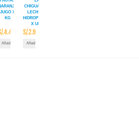
FRUTAS
LA
NARANJA
CHIGUATEÑA
JUGO X
LECHUGA
KG
HIDROPONICA
X UND
S/.4.40
S/.2.90
ito
Añadir al Carrito
Añadir al Carrito