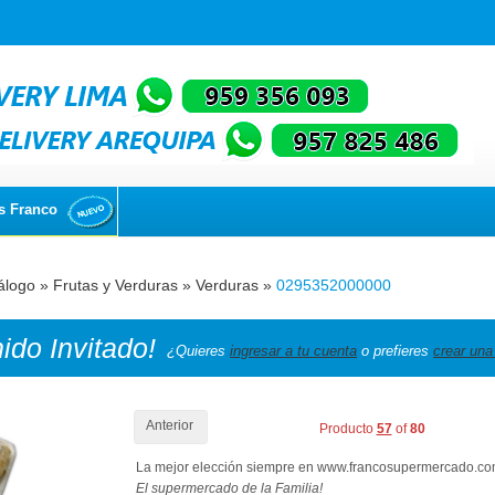
s Franco
álogo
»
Frutas y Verduras
»
Verduras
»
0295352000000
nido
Invitado!
¿Quieres
ingresar a tu cuenta
o prefieres
crear una
Anterior
Producto
57
of
80
La mejor elección siempre en www.francosupermercado.c
El supermercado de la Familia!