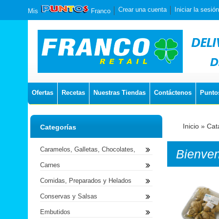
Crear una cuenta
Iniciar la sesión
Mis
Franco
Ofertas
Recetas
Nuestras Tiendas
Contáctenos
Punto
Inicio
»
Cat
Categorías
Caramelos, Galletas, Chocolates,
Bienve
Carnes
Comidas, Preparados y Helados
Conservas y Salsas
Embutidos