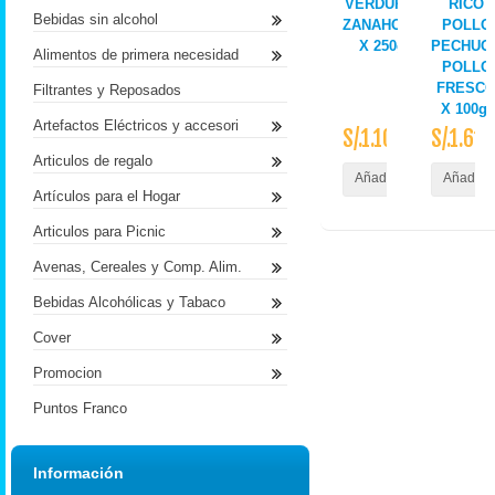
VERDURAS
RICO
Bebidas sin alcohol
ZANAHORIA
POLLO
X 250gr
PECHUG
Alimentos de primera necesidad
POLLO
FRESC
Filtrantes y Reposados
X 100gr
Artefactos Eléctricos y accesori
S/.1.10
S/.1.61
Articulos de regalo
Añadir al Carrito
Añadir a
Artículos para el Hogar
Articulos para Picnic
Avenas, Cereales y Comp. Alim.
Bebidas Alcohólicas y Tabaco
Cover
Promocion
Puntos Franco
Información