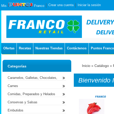
Crear una cuenta
Iniciar la sesión
Mis
Franco
Ofertas
Recetas
Nuestras Tiendas
Contáctenos
Puntos Franco
Inicio
»
Catálogo
»
Categorías
Caramelos, Galletas, Chocolates,
Bienvenido
Carnes
Comidas, Preparados y Helados
Conservas y Salsas
Embutidos